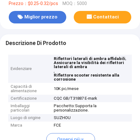
Prezzo：$0.25-0.32/pcs
MOQ：5000
Miglior prezzo
Contattaci
Descrizione Di Prodotto
,
Riflettori laterali di ambra affidabili
Assicurare la visibilità dei riflettori
laterali di ambra
Evidenziare
,
Riflettore scooter resistente alla
corrosione
Capacità di
10K pc/mese
alimentazione
Certificazione
CQC GB/T31887 E-mark
Imballaggi
Pacchetto:Supporta la
particolari
personalizzazione.
Luogo di origine
SUZHOU
Marca
FCE
Osservi più