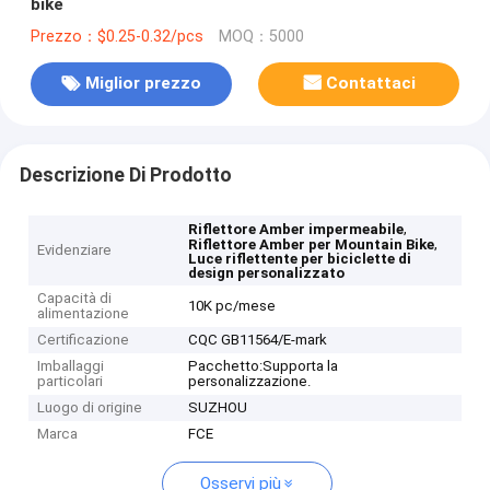
bike
Prezzo：$0.25-0.32/pcs
MOQ：5000
Miglior prezzo
Contattaci
Descrizione Di Prodotto
,
Riflettore Amber impermeabile
,
Riflettore Amber per Mountain Bike
Evidenziare
Luce riflettente per biciclette di
design personalizzato
Capacità di
10K pc/mese
alimentazione
Certificazione
CQC GB11564/E-mark
Imballaggi
Pacchetto:Supporta la
particolari
personalizzazione.
Luogo di origine
SUZHOU
Marca
FCE
Osservi più