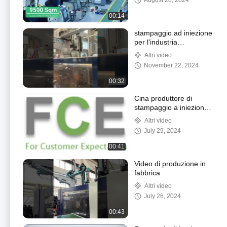
August 28, 2024
00:14
stampaggio ad iniezione
per l'industria
automobilistica
Altri video
November 22, 2024
00:32
Cina produttore di
stampaggio a iniezione
di materie plastiche
Altri video
July 29, 2024
00:41
Video di produzione in
fabbrica
Altri video
July 26, 2024
00:43