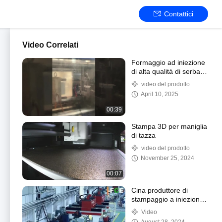
Contattici
Video Correlati
Formaggio ad iniezione
di alta qualità di serbatoi
di acqua sicuri per gli
video del prodotto
alimenti
April 10, 2025
00:39
Stampa 3D per maniglia
di tazza
video del prodotto
November 25, 2024
00:07
Cina produttore di
stampaggio a iniezione
di materie plastiche
Video