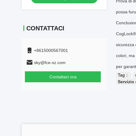
Prova di d
possa funz
Conclusio
CONTATTACI
CogLock® s
sicurezza 
+8615000567001
colori, ma
sky@fce-sz.com
per garanti
Tag：
Contattaci ora
Servizio