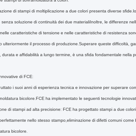
ue stampi di sovramoldatura a colori:
azione di stampi di moltiplicazione a due colori presenta diverse sfide
senza soluzione di continuità dei due materialiInoltre, le differenze nell
nelle caratteristiche di tensione e nelle caratteristiche di resistenza so
 ulteriormente il processo di produzione.Superare queste difficoltà, g
, durata e affidabilità a lungo termine, è una sfida fondamentale nella p
innovative di FCE:
uttato i suoi anni di esperienza tecnica e innovazione per superare con
oldatura bicolore.FCE ha implementato le seguenti tecnologie innovat
one di stampi ad alta precisione: FCE ha progettato stampi a due colori
 perfettamente nello stesso stampo,eliminazione di difetti comuni come bo
tura bicolore.