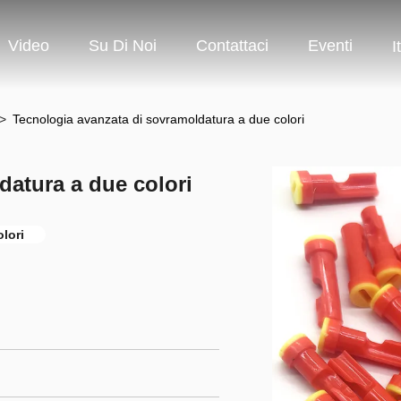
Video
Su Di Noi
Contattaci
Eventi
I
>
Tecnologia avanzata di sovramoldatura a due colori
datura a due colori
lori