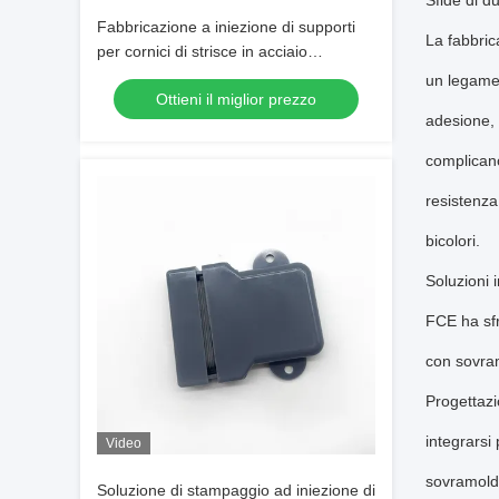
Sfide di d
Fabbricazione a iniezione di supporti
La fabbric
per cornici di strisce in acciaio
composito
un legame 
Ottieni il miglior prezzo
adesione, 
complicano
resistenza
bicolori.
Soluzioni 
FCE ha sfr
con sovram
Progettazi
integrarsi
Video
sovramolda
Soluzione di stampaggio ad iniezione di