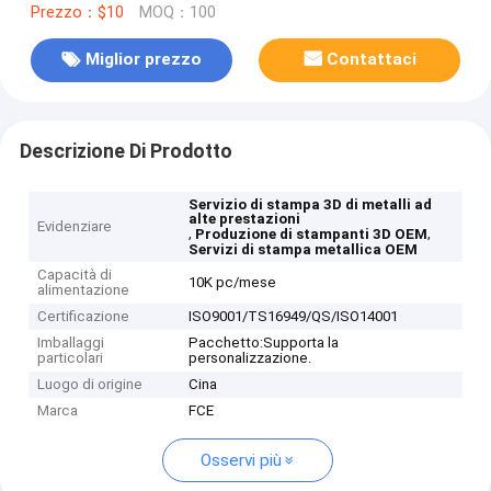
Prezzo：$10
MOQ：100
Miglior prezzo
Contattaci
Descrizione Di Prodotto
Servizio di stampa 3D di metalli ad
alte prestazioni
Evidenziare
,
,
Produzione di stampanti 3D OEM
Servizi di stampa metallica OEM
Capacità di
10K pc/mese
alimentazione
Certificazione
ISO9001/TS16949/QS/ISO14001
Imballaggi
Pacchetto:Supporta la
particolari
personalizzazione.
Luogo di origine
Cina
Marca
FCE
Osservi più