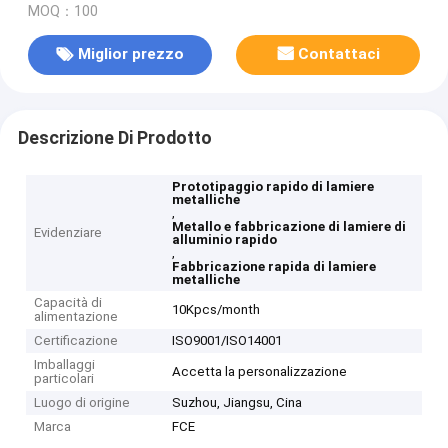
MOQ：100
Miglior prezzo
Contattaci
Descrizione Di Prodotto
Prototipaggio rapido di lamiere
metalliche
,
Metallo e fabbricazione di lamiere di
Evidenziare
alluminio rapido
,
Fabbricazione rapida di lamiere
metalliche
Capacità di
10Kpcs/month
alimentazione
Certificazione
ISO9001/ISO14001
Imballaggi
Accetta la personalizzazione
particolari
Luogo di origine
Suzhou, Jiangsu, Cina
Marca
FCE