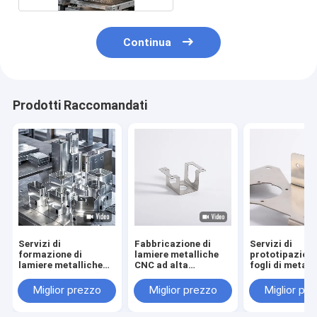
Continua
Prodotti Raccomandati
Servizi di
Fabbricazione di
Servizi di
formazione di
lamiere metalliche
prototipazione
lamiere metalliche
CNC ad alta
fogli di metall
su misura
precisione
parti di automo
Miglior prezzo
Miglior prezzo
Miglior pr