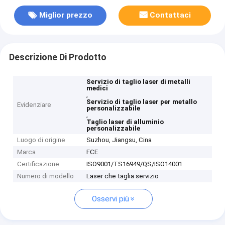
Miglior prezzo
Contattaci
Descrizione Di Prodotto
Servizio di taglio laser di metalli
medici
,
Servizio di taglio laser per metallo
Evidenziare
personalizzabile
,
Taglio laser di alluminio
personalizzabile
Luogo di origine
Suzhou, Jiangsu, Cina
Marca
FCE
Certificazione
ISO9001/TS16949/QS/ISO14001
Numero di modello
Laser che taglia servizio
Osservi più